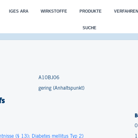
IGES ARA
WIRKSTOFFE
PRODUKTE
VERFAHRE
SUCHE
A10BJ06
gering (Anhaltspunkt)
fs
B
0
nisse (§ 13): Diabetes mellitus Typ 2)
1