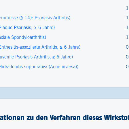
1
nisse (§ 14): Psoriasis-​Arthritis)
1
que-​Psoriasis, > 6 Jahre)
1
ale Spondyloarthritis)
1
esitis-assoziierte Arthritis, ≥ 6 Jahre)
0
nile Psoriasis-Arthritis, ≥ 6 Jahre)
0
radenitis suppurativa (Acne inversa))
0
tionen zu den Verfahren dieses Wirkstof