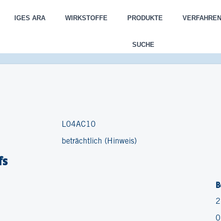
IGES ARA
WIRKSTOFFE
PRODUKTE
VERFAHRE
SUCHE
L04AC10
beträchtlich (Hinweis)
fs
B
2
0