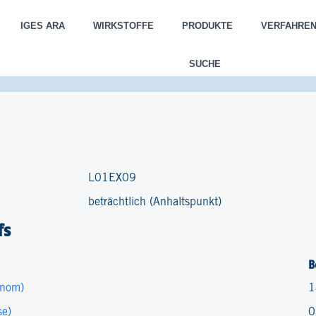
IGES ARA
WIRKSTOFFE
PRODUKTE
VERFAHRE
SUCHE
L01EX09
beträchtlich (Anhaltspunkt)
fs
B
inom)
1
se)
0