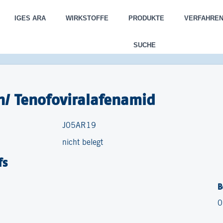
IGES ARA
WIRKSTOFFE
PRODUKTE
VERFAHRE
SUCHE
in/ Tenofoviralafenamid
J05AR19
nicht belegt
fs
B
0