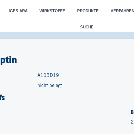
IGES ARA
WIRKSTOFFE
PRODUKTE
VERFAHRE
SUCHE
iptin
A10BD19
nicht belegt
fs
B
2