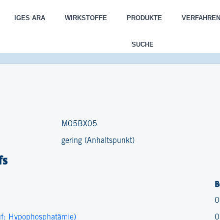
IGES ARA
WIRKSTOFFE
PRODUKTE
VERFAHRE
SUCHE
M05BX05
gering (Anhaltspunkt)
fs
B
0
uf: Hypophosphatämie)
0