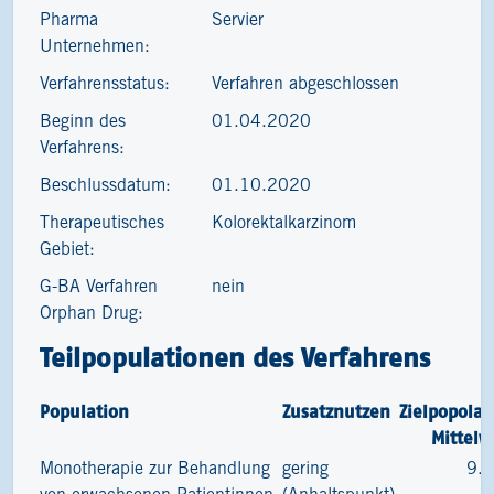
Pharma
Servier
Unternehmen:
Verfahrensstatus:
Verfahren abgeschlossen
Beginn des
01.04.2020
Verfahrens:
Beschlussdatum:
01.10.2020
Therapeutisches
Kolorektalkarzinom
Gebiet:
G-BA Verfahren
nein
Orphan Drug:
Teilpopulationen des Verfahrens
Population
Zusatznutzen
Zielpopolat
Mittelw
Monotherapie zur Behandlung
gering
9.