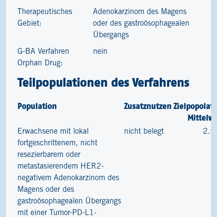
Therapeutisches
Adenokarzinom des Magens
Gebiet:
oder des gastroösophagealen
Übergangs
G-BA Verfahren
nein
Orphan Drug:
Teilpopulationen des Verfahrens
Population
Zusatznutzen
Zielpopolat
Mittelw
Erwachsene mit lokal
nicht belegt
2.5
fortgeschrittenem, nicht
resezierbarem oder
metastasierendem HER2-
negativem Adenokarzinom des
Magens oder des
gastroösophagealen Übergangs
mit einer Tumor-PD-L1-