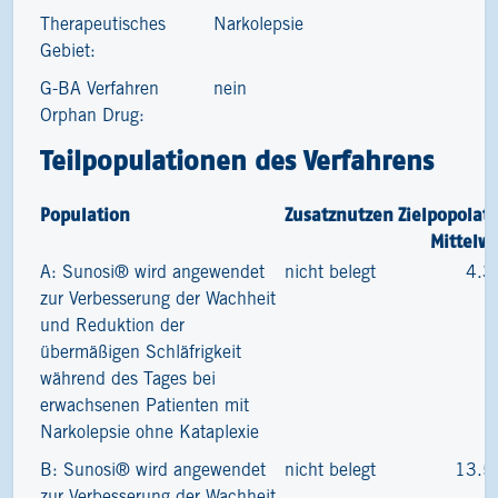
Therapeutisches
Narkolepsie
Gebiet:
G-BA Verfahren
nein
Orphan Drug:
Teilpopulationen des Verfahrens
Population
Zusatznutzen
Zielpopolat
Mittelw
A: Sunosi® wird angewendet
nicht belegt
4.3
zur Verbesserung der Wachheit
und Reduktion der
übermäßigen Schläfrigkeit
während des Tages bei
erwachsenen Patienten mit
Narkolepsie ohne Kataplexie
B: Sunosi® wird angewendet
nicht belegt
13.5
zur Verbesserung der Wachheit