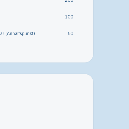
200
100
bar (Anhaltspunkt)
50