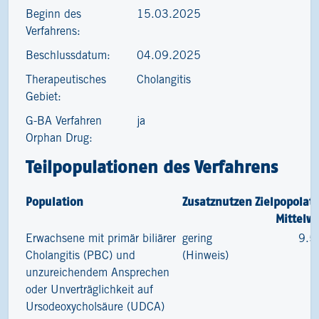
Beginn des
15.03.2025
Verfahrens:
Beschlussdatum:
04.09.2025
Therapeutisches
Cholangitis
Gebiet:
G-BA Verfahren
ja
Orphan Drug:
Teilpopulationen des Verfahrens
Population
Zusatznutzen
Zielpopolat
Mittelw
Erwachsene mit primär biliärer
gering
9.5
Cholangitis (PBC) und
(Hinweis)
unzureichendem Ansprechen
oder Unverträglichkeit auf
Ursodeoxycholsäure (UDCA)