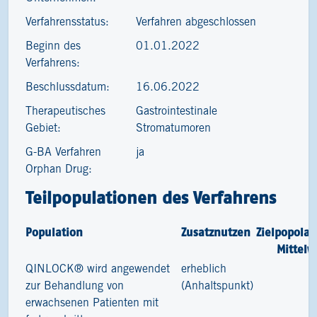
Verfahrensstatus:
Verfahren abgeschlossen
Beginn des
01.01.2022
Verfahrens:
Beschlussdatum:
16.06.2022
Therapeutisches
Gastrointestinale
Gebiet:
Stromatumoren
G-BA Verfahren
ja
Orphan Drug:
Teilpopulationen des Verfahrens
Population
Zusatznutzen
Zielpopolat
Mittelw
QINLOCK® wird angewendet
erheblich
2
zur Behandlung von
(Anhaltspunkt)
erwachsenen Patienten mit