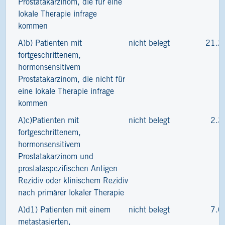
Prostatakarzinom, die für eine
lokale Therapie infrage
kommen
A)b) Patienten mit
nicht belegt
21.2
fortgeschrittenem,
hormonsensitivem
Prostatakarzinom, die nicht für
eine lokale Therapie infrage
kommen
A)c)Patienten mit
nicht belegt
2.3
fortgeschrittenem,
hormonsensitivem
Prostatakarzinom und
prostataspezifischen Antigen-
Rezidiv oder klinischem Rezidiv
nach primärer lokaler Therapie
A)d1) Patienten mit einem
nicht belegt
7.0
metastasierten,