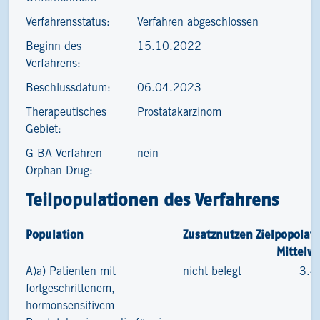
Verfahrensstatus:
Verfahren abgeschlossen
Beginn des
15.10.2022
Verfahrens:
Beschlussdatum:
06.04.2023
Therapeutisches
Prostatakarzinom
Gebiet:
G-BA Verfahren
nein
Orphan Drug:
Teilpopulationen des Verfahrens
Population
Zusatznutzen
Zielpopolat
Mittelw
A)a) Patienten mit
nicht belegt
3.4
fortgeschrittenem,
hormonsensitivem