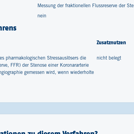
Messung der fraktionellen Flussreserve der St
nein
hrens
Zusatznutzen
es pharmakologischen Stressauslösers die
nicht belegt
eserve, FFR) der Stenose einer Koronararterie
ngiographie gemessen wird, wenn wiederholte
ationen zu diesem Verfahren?