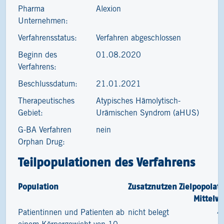
Pharma
Alexion
Unternehmen:
Verfahrensstatus:
Verfahren abgeschlossen
Beginn des
01.08.2020
Verfahrens:
Beschlussdatum:
21.01.2021
Therapeutisches
Atypisches Hämolytisch-​
Gebiet:
Urämischen Syndrom (aHUS)
G-BA Verfahren
nein
Orphan Drug:
Teilpopulationen des Verfahrens
Population
Zusatznutzen
Zielpopolat
Mittelw
Patientinnen und Patienten ab
nicht belegt
4