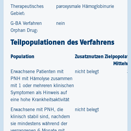
Therapeutisches
paroxysmale Hämoglobinurie
Gebiet:
G-BA Verfahren
nein
Orphan Drug:
Teilpopulationen des Verfahrens
Population
Zusatznutzen
Zielpopolat
Mittelw
Erwachsene Patienten mit
nicht belegt
3
PNH mit Hämolyse zusammen
mit 1 oder mehreren klinischen
Symptomen als Hinweis auf
eine hohe Krankheitsaktivität
Erwachsene mit PNH, die
nicht belegt
klinisch stabil sind, nachdem
sie mindestens während der
vergangenen 6 Monate mit