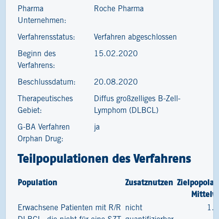
Pharma
Roche Pharma
Unternehmen:
Verfahrensstatus:
Verfahren abgeschlossen
Beginn des
15.02.2020
Verfahrens:
Beschlussdatum:
20.08.2020
Therapeutisches
Diffus großzelliges B-Zell-
Gebiet:
Lymphom (DLBCL)
G-BA Verfahren
ja
Orphan Drug:
Teilpopulationen des Verfahrens
Population
Zusatznutzen
Zielpopolat
Mittelw
Erwachsene Patienten mit R/R
nicht
1.