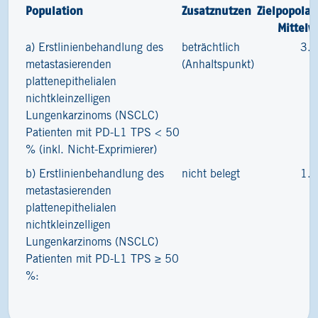
Population
Zusatznutzen
Zielpopolat
Mittelw
a) Erstlinienbehandlung des
beträchtlich
3.
metastasierenden
(Anhaltspunkt)
plattenepithelialen
nichtkleinzelligen
Lungenkarzinoms (NSCLC)
Patienten mit PD-L1 TPS < 50
% (inkl. Nicht-Exprimierer)
b) Erstlinienbehandlung des
nicht belegt
1.
metastasierenden
plattenepithelialen
nichtkleinzelligen
Lungenkarzinoms (NSCLC)
Patienten mit PD-L1 TPS ≥ 50
%: