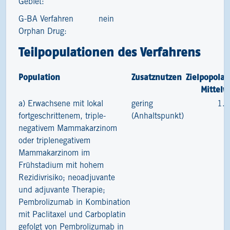
Gebiet:
G-BA Verfahren
nein
Orphan Drug:
Teilpopulationen des Verfahrens
Population
Zusatznutzen
Zielpopolat
Mittelw
a) Erwachsene mit lokal
gering
1.
fortgeschrittenem, triple-
(Anhaltspunkt)
negativem Mammakarzinom
oder triplenegativem
Mammakarzinom im
Frühstadium mit hohem
Rezidivrisiko; neoadjuvante
und adjuvante Therapie;
Pembrolizumab in Kombination
mit Paclitaxel und Carboplatin
gefolgt von Pembrolizumab in