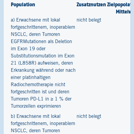
Population
Zusatznutzen
Zielpopolat
Mittelw
a) Erwachsene mit lokal
nicht belegt
1
fortgeschrittenem, inoperablem
NSCLC, deren Tumoren
EGFRMutationen als Deletion
im Exon 19 oder
Substitutionsmutation im Exon
21 (L858R) aufweisen, deren
Erkrankung während oder nach
einer platinhaltigen
Radiochemotherapie nicht
fortgeschritten ist und deren
Tumoren PD-L1 in ≥ 1 % der
Tumorzellen exprimieren
b) Erwachsene mit lokal
nicht belegt
1
fortgeschrittenem, inoperablem
NSCLC, deren Tumoren