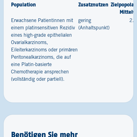
Population
Zusatznutzen
Zielpopolat
Mittelw
Erwachsene Patientinnen mit
gering
2.
einem platinsensitiven Rezidiv
(Anhaltspunkt)
eines high-grade epithelialen
Ovarialkarzinoms,
Eileiterkarzinoms oder primären
Peritonealkarzinoms, die auf
eine Platin-basierte
Chemotherapie ansprechen
(vollständig oder partiell).
Benötigen Sie mehr