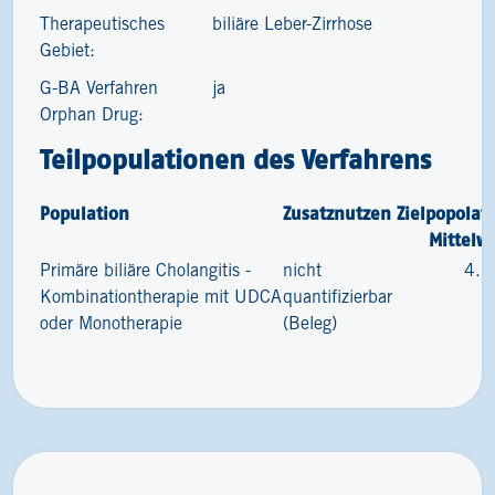
Therapeutisches
biliäre Leber-Zirrhose
Gebiet:
G-BA Verfahren
ja
Orphan Drug:
Teilpopulationen des Verfahrens
Population
Zusatznutzen
Zielpopolat
Mittelw
Primäre biliäre Cholangitis -
nicht
4.2
Kombinationtherapie mit UDCA
quantifizierbar
oder Monotherapie
(Beleg)