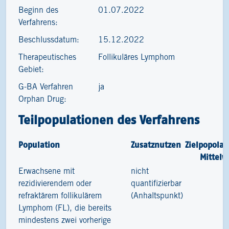
Beginn des
01.07.2022
Verfahrens:
Beschlussdatum:
15.12.2022
Therapeutisches
Follikuläres Lymphom
Gebiet:
G-BA Verfahren
ja
Orphan Drug:
Teilpopulationen des Verfahrens
Population
Zusatznutzen
Zielpopolat
Mittelw
Erwachsene mit
nicht
6
rezidivierendem oder
quantifizierbar
refraktärem follikulärem
(Anhaltspunkt)
Lymphom (FL), die bereits
mindestens zwei vorherige