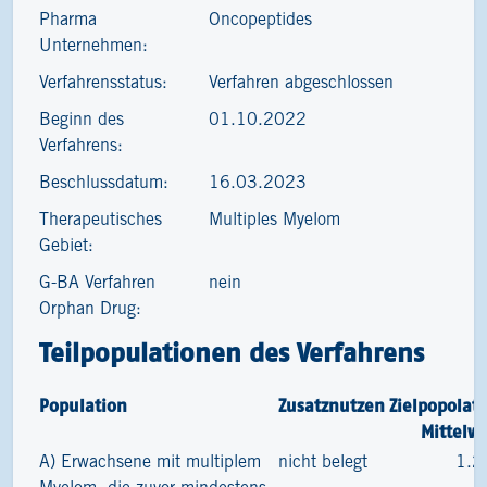
Pharma
Oncopeptides
Unternehmen:
Verfahrensstatus:
Verfahren abgeschlossen
Beginn des
01.10.2022
Verfahrens:
Beschlussdatum:
16.03.2023
Therapeutisches
Multiples Myelom
Gebiet:
G-BA Verfahren
nein
Orphan Drug:
Teilpopulationen des Verfahrens
Population
Zusatznutzen
Zielpopolat
Mittelw
A) Erwachsene mit multiplem
nicht belegt
1.2