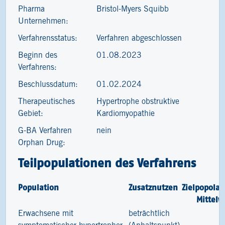
Pharma
Bristol-Myers Squibb
Unternehmen:
Verfahrensstatus:
Verfahren abgeschlossen
Beginn des
01.08.2023
Verfahrens:
Beschlussdatum:
01.02.2024
Therapeutisches
Hypertrophe obstruktive
Gebiet:
Kardiomyopathie
G-BA Verfahren
nein
Orphan Drug:
Teilpopulationen des Verfahrens
Population
Zusatznutzen
Zielpopolat
Mittelw
Erwachsene mit
beträchtlich