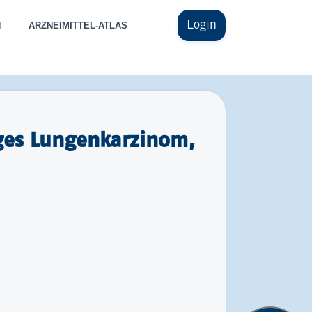
Login
N
ARZNEIMITTEL-ATLAS
iges Lungenkarzinom,