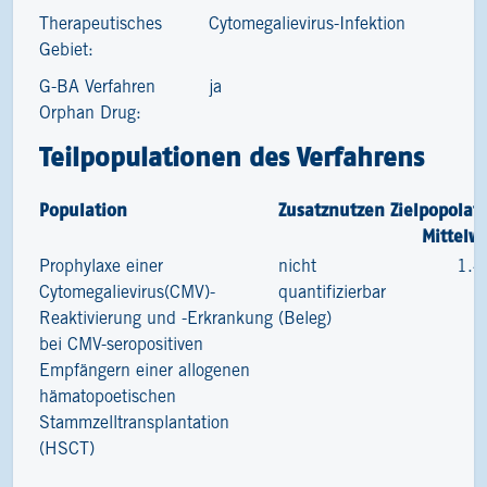
Therapeutisches
Cytomegalievirus-Infektion
Gebiet:
G-BA Verfahren
ja
Orphan Drug:
Teilpopulationen des Verfahrens
Population
Zusatznutzen
Zielpopolat
Mittelw
Prophylaxe einer
nicht
1.4
Cytomegalievirus(CMV)-
quantifizierbar
Reaktivierung und -Erkrankung
(Beleg)
bei CMV-seropositiven
Empfängern einer allogenen
hämatopoetischen
Stammzelltransplantation
(HSCT)