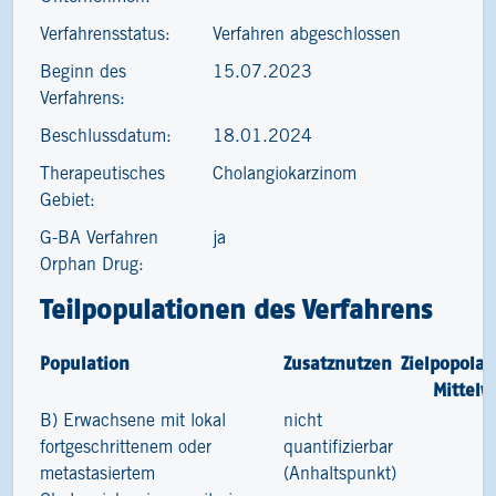
Verfahrensstatus:
Verfahren abgeschlossen
Beginn des
15.07.2023
Verfahrens:
Beschlussdatum:
18.01.2024
Therapeutisches
Cholangiokarzinom
Gebiet:
G-BA Verfahren
ja
Orphan Drug:
Teilpopulationen des Verfahrens
Population
Zusatznutzen
Zielpopolat
Mittelw
B) Erwachsene mit lokal
nicht
1
fortgeschrittenem oder
quantifizierbar
metastasiertem
(Anhaltspunkt)