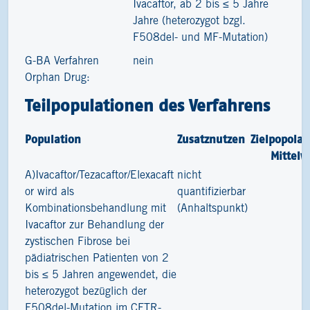
Ivacaftor, ab 2 bis ≤ 5 Jahre
Jahre (heterozygot bzgl.
F508del- und MF-Mutation)
G-BA Verfahren
nein
Orphan Drug:
Teilpopulationen des Verfahrens
Population
Zusatznutzen
Zielpopolat
Mittelw
A)Ivacaftor/Tezacaftor/Elexacaft
nicht
1
or wird als
quantifizierbar
Kombinationsbehandlung mit
(Anhaltspunkt)
Ivacaftor zur Behandlung der
zystischen Fibrose bei
pädiatrischen Patienten von 2
bis ≤ 5 Jahren angewendet, die
heterozygot bezüglich der
F508del-Mutation im CFTR-