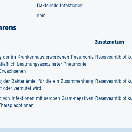
Bakterielle Infektionen
nein
hrens
Zusatznutzen
ung der im Krankenhaus erworbenen Pneumonie
Reserveantibioti
hließlich beatmungsassoziierter Pneumonie
i Erwachsenen
ng der Bakteriämie, für die ein Zusammenhang
Reserveantibioti
 oder vermutet wird
g von Infektionen mit aeroben Gram-negativen
Reserveantibioti
Therapieoptionen