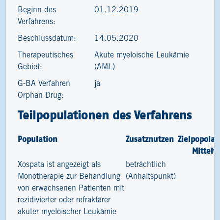
Beginn des
01.12.2019
Verfahrens:
Beschlussdatum:
14.05.2020
Therapeutisches
Akute myeloische Leukämie
Gebiet:
(AML)
G-BA Verfahren
ja
Orphan Drug:
Teilpopulationen des Verfahrens
Population
Zusatznutzen
Zielpopolat
Mittelw
Xospata ist angezeigt als
beträchtlich
4
Monotherapie zur Behandlung
(Anhaltspunkt)
von erwachsenen Patienten mit
rezidivierter oder refraktärer
akuter myeloischer Leukämie