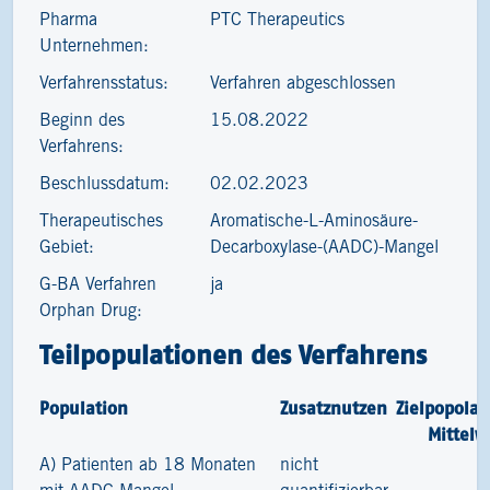
Pharma
PTC Therapeutics
Unternehmen:
Verfahrensstatus:
Verfahren abgeschlossen
Beginn des
15.08.2022
Verfahrens:
Beschlussdatum:
02.02.2023
Therapeutisches
Aromatische-L-Aminosäure-
Gebiet:
Decarboxylase-(AADC)-Mangel
G-BA Verfahren
ja
Orphan Drug:
Teilpopulationen des Verfahrens
Population
Zusatznutzen
Zielpopolat
Mittelw
A) Patienten ab 18 Monaten
nicht