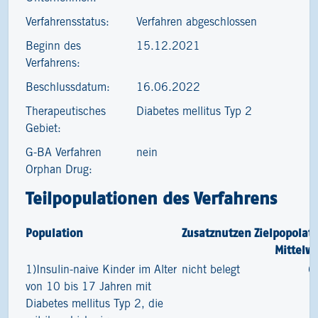
Verfahrensstatus:
Verfahren abgeschlossen
Beginn des
15.12.2021
Verfahrens:
Beschlussdatum:
16.06.2022
Therapeutisches
Diabetes mellitus Typ 2
Gebiet:
G-BA Verfahren
nein
Orphan Drug:
Teilpopulationen des Verfahrens
Population
Zusatznutzen
Zielpopolat
Mittelw
1)Insulin-naive Kinder im Alter
nicht belegt
6
von 10 bis 17 Jahren mit
Diabetes mellitus Typ 2, die