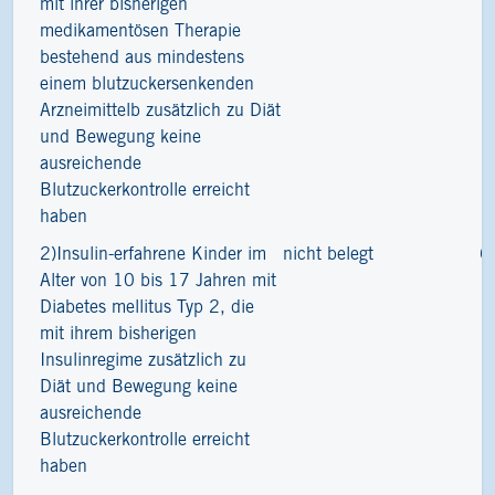
mit ihrer bisherigen
medikamentösen Therapie
bestehend aus mindestens
einem blutzuckersenkenden
Arzneimittelb zusätzlich zu Diät
und Bewegung keine
ausreichende
Blutzuckerkontrolle erreicht
haben
2)Insulin-erfahrene Kinder im
nicht belegt
6
Alter von 10 bis 17 Jahren mit
Diabetes mellitus Typ 2, die
mit ihrem bisherigen
Insulinregime zusätzlich zu
Diät und Bewegung keine
ausreichende
Blutzuckerkontrolle erreicht
haben