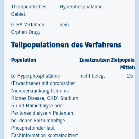
Therapeutisches
Hyperphosphatämie
Gebiet:
G-BA Verfahren
nein
Orphan Drug:
Teilpopulationen des Verfahrens
Population
Zusatznutzen
Zielpopolat
Mittelw
b) Hyperphosphatämie
nicht belegt
25.0
(Erwachsene) mit chronischer
Nierenerkrankung (Chronic
Kidney Disease, CKD) Stadium
5 und Hämodialyse oder
Peritonealdialyse // Patienten,
bei denen kalziumhaltige
Phosphatbinder laut
Fachinformation kontraindiziert