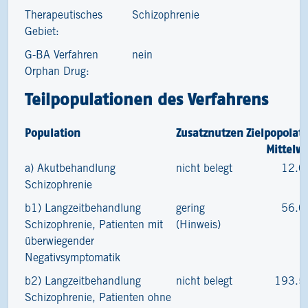
Therapeutisches
Schizophrenie
Gebiet:
G-BA Verfahren
nein
Orphan Drug:
Teilpopulationen des Verfahrens
Population
Zusatznutzen
Zielpopolat
Mittelw
a) Akutbehandlung
nicht belegt
12.0
Schizophrenie
b1) Langzeitbehandlung
gering
56.0
Schizophrenie, Patienten mit
(Hinweis)
überwiegender
Negativsymptomatik
b2) Langzeitbehandlung
nicht belegt
193.5
Schizophrenie, Patienten ohne