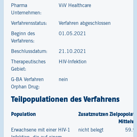
Pharma
ViiV Healthcare
Unternehmen:
Verfahrensstatus:
Verfahren abgeschlossen
Beginn des
01.05.2021
Verfahrens:
Beschlussdatum:
21.10.2021
Therapeutisches
HIV-Infektion
Gebiet:
G-BA Verfahren
nein
Orphan Drug:
Teilpopulationen des Verfahrens
Population
Zusatznutzen
Zielpopolat
Mittelw
Erwachsene mit einer HIV-1
nicht belegt
59.9