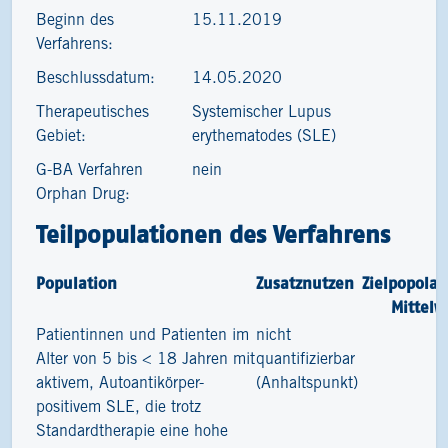
Beginn des
15.11.2019
Verfahrens:
Beschlussdatum:
14.05.2020
Therapeutisches
Systemischer Lupus
Gebiet:
erythematodes (SLE)
G-BA Verfahren
nein
Orphan Drug:
Teilpopulationen des Verfahrens
Population
Zusatznutzen
Zielpopolat
Mittelw
Patientinnen und Patienten im
nicht
2
Alter von 5 bis < 18 Jahren mit
quantifizierbar
aktivem, Autoantikörper-
(Anhaltspunkt)
positivem SLE, die trotz
Standardtherapie eine hohe