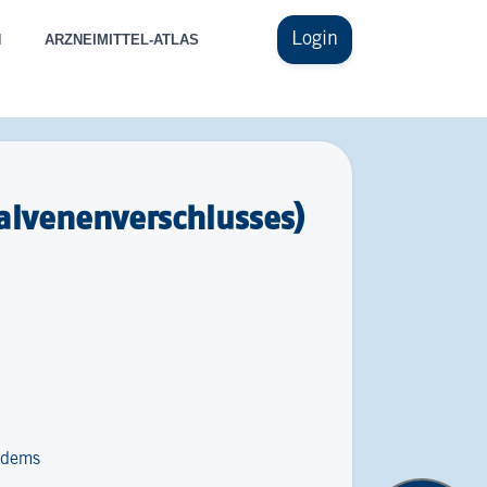
Login
N
ARZNEIMITTEL-ATLAS
alvenenverschlusses)
ödems