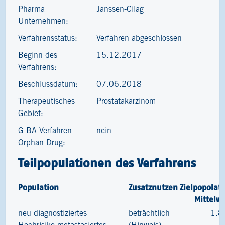
Pharma
Janssen-Cilag
Unternehmen:
Verfahrensstatus:
Verfahren abgeschlossen
Beginn des
15.12.2017
Verfahrens:
Beschlussdatum:
07.06.2018
Therapeutisches
Prostatakarzinom
Gebiet:
G-BA Verfahren
nein
Orphan Drug:
Teilpopulationen des Verfahrens
Population
Zusatznutzen
Zielpopolat
Mittelw
neu diagnostiziertes
beträchtlich
1.8