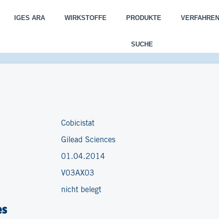
IGES ARA
WIRKSTOFFE
PRODUKTE
VERFAHRE
SUCHE
Cobicistat
Gilead Sciences
01.04.2014
V03AX03
nicht belegt
es