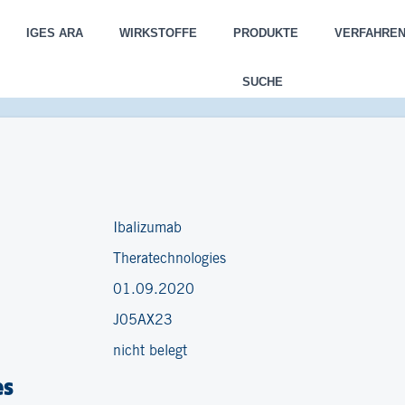
IGES ARA
WIRKSTOFFE
PRODUKTE
VERFAHRE
SUCHE
Ibalizumab
Theratechnologies
01.09.2020
J05AX23
nicht belegt
es