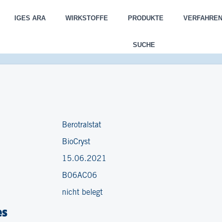
IGES ARA
WIRKSTOFFE
PRODUKTE
VERFAHRE
SUCHE
Berotralstat
BioCryst
15.06.2021
B06AC06
nicht belegt
es