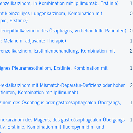
zellkarzinom, in Kombination mit Ipilimumab, Erstlinie)
1
-​kleinzelliges Lungenkarzinom, Kombination mit
0
ie, Erstlinie)
enepithelkarzinom des Ösophagus, vorbehandelte Patienten)
0
: Melanom, adjuvante Therapie)
1
nzellkarzinom, Erstlinienbehandlung, Kombination mit
2
nes Pleuramesotheliom, Erstlinie, Kombination mit
1
ektalkarzinom mit Mismatch-Reparatur-Defizienz oder hoher
2
Patienten, Kombination mit Ipilimumab)
zinom des Ösophagus oder gastroösophagealen Übergangs,
1
nokarzinom des Magens, des gastroösophagealen Übergangs
1
, Erstlinie, Kombination mit fluoropyrimidin- und