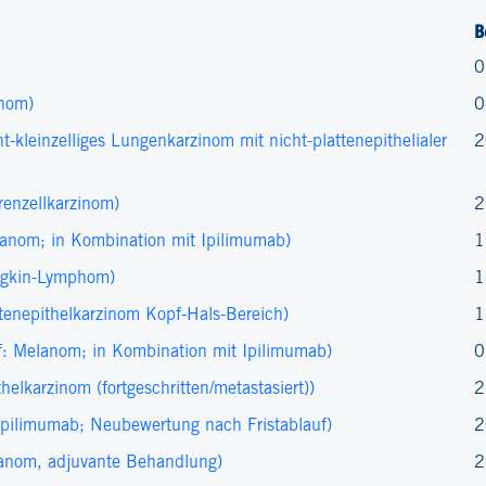
B
0
inom)
0
kleinzelliges Lungenkarzinom mit nicht-plattenepithelialer
2
enzellkarzinom)
2
nom; in Kombination mit Ipilimumab)
1
dgkin-Lymphom)
1
enepithelkarzinom Kopf-Hals-Bereich)
1
: Melanom; in Kombination mit Ipilimumab)
0
lkarzinom (fortgeschritten/metastasiert))
2
pilimumab; Neubewertung nach Fristablauf)
2
anom, adjuvante Behandlung)
2