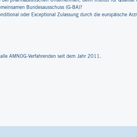
bei pharmazeutischen Unternehmen, beim Institut für Qualität u
emeinsamen Bundesausschuss (G-BA)?
onditional oder Exceptional Zulassung durch die europäische Ar
?
r alle AMNOG-Verfahrenden seit dem Jahr 2011.