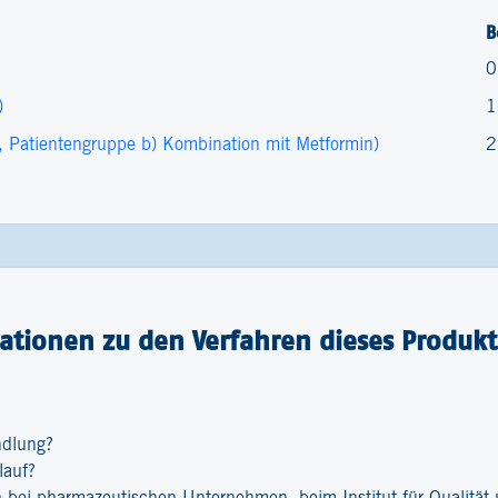
B
0
)
1
f, Patientengruppe b) Kombination mit Metformin)
2
ationen zu den Verfahren dieses Produkt
ndlung?
lauf?