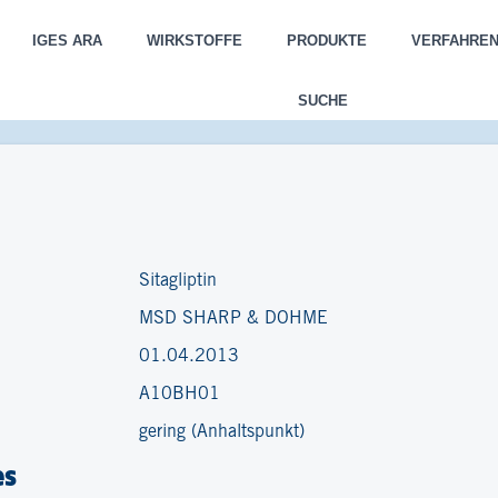
IGES ARA
WIRKSTOFFE
PRODUKTE
VERFAHRE
SUCHE
Sitagliptin
MSD SHARP & DOHME
01.04.2013
A10BH01
gering (Anhaltspunkt)
es