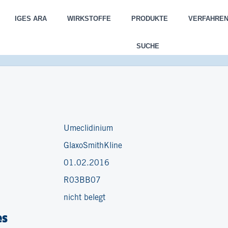
IGES ARA
WIRKSTOFFE
PRODUKTE
VERFAHRE
SUCHE
Umeclidinium
GlaxoSmithKline
01.02.2016
R03BB07
nicht belegt
es