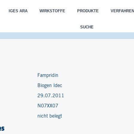
IGES ARA
WIRKSTOFFE
PRODUKTE
VERFAHRE
SUCHE
Fampridin
Biogen Idec
29.07.2011
N07XX07
nicht belegt
es