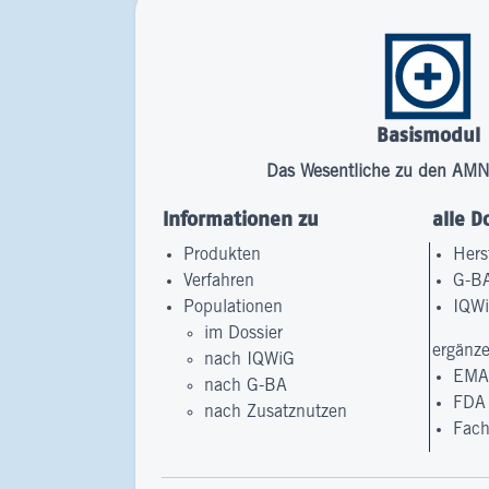
Basismodul
Das Wesentliche zu den AMN
Informationen zu
alle 
Produkten
Hers
Verfahren
G-B
Populationen
IQW
im Dossier
ergänz
nach IQWiG
EM
nach G-BA
FDA
nach Zusatznutzen
Fach