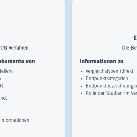
E
OG-Verfahren
Die Be
Dokumente von
Informationen zu
tellern
Vergleichstypen (direkt, 
A
Endpunktkategorien
iG
Endpunktbezeichnunge
Rolle der Studien im Ve
end:
A
informationen